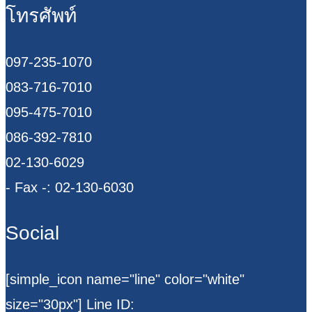
โทรศัพท์
097-235-1070
083-716-7010
095-475-7010
086-392-7810
02-130-6029
- Fax -: 02-130-6030
Social
[simple_icon name="line" color="white"
size="30px"] Line ID: