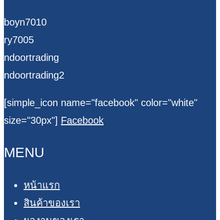
boyn7010
ry7005
ndoortrading
ndoortrading2
[simple_icon name="facebook" color="white"
size="30px"]
Facebook
MENU
หน้าแรก
สินค้าของเรา